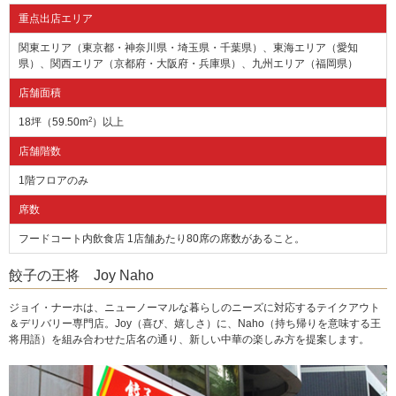
重点出店エリア
関東エリア（東京都・神奈川県・埼玉県・千葉県）、東海エリア（愛知
県）、関西エリア（京都府・大阪府・兵庫県）、九州エリア（福岡県）
店舗面積
18坪（59.50m
2
）以上
店舗階数
1階フロアのみ
席数
フードコート内飲食店 1店舗あたり80席の席数があること。
餃子の王将 Joy Naho
ジョイ・ナーホは、ニューノーマルな暮らしのニーズに対応するテイクアウト
＆デリバリー専門店。Joy（喜び、嬉しさ）に、Naho（持ち帰りを意味する王
将用語）を組み合わせた店名の通り、新しい中華の楽しみ方を提案します。