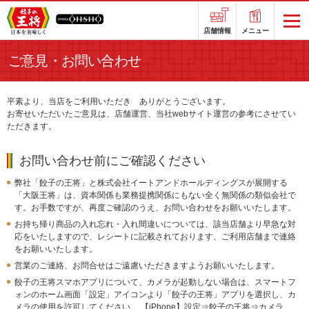
店舗情報
メニュー
ご意見・お問い合わせ
平素より、当店をご利用いただき ありがとうございます。
お寄せいただいたご意見は、店舗運営、当社webサイト運営の参考にさせてい
ただきます。
お問い合わせ前にご確認ください
弊社「餃子の王将」と株式会社イートアンドホールディングスが展開する
「大阪王将」は、資本関係も業務提携関係にもない全く無関係の類似会社で
す。お手数ですが、再度ご確認のうえ、お問い合わせをお願いいたします。
お持ち帰り商品の入れ忘れ・入れ間違いについては、該当店舗より早急な対
応をいたしますので、レシートに記載されております、ご利用店舗まで連絡
をお願いいたします。
営業のご連絡、お問合せはご遠慮いただきますようお願いいたします。
餃子の王将スマホアプリについて、カメラが起動しない場合は、スマートフ
ォンのホーム画面「設定」アイコンより「餃子の王将」アプリを選択し、カ
メラの使用を許可してください。 【iPhone】設定⇒餃子の王将⇒カメラ