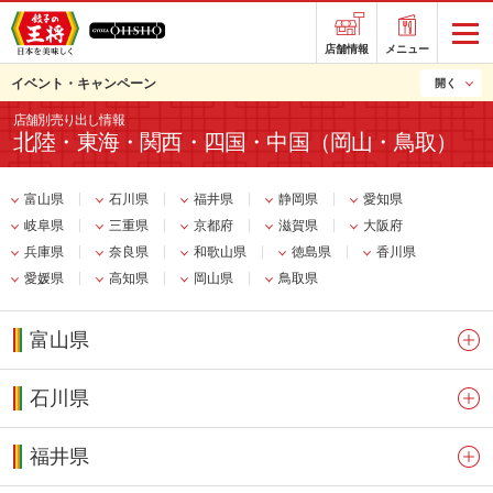
店舗情報
メニュー
イベント・キャンペーン
開く
店舗別売り出し情報
北陸・東海・関西・四国・中国（岡山・鳥取）
富山県
石川県
福井県
静岡県
愛知県
岐阜県
三重県
京都府
滋賀県
大阪府
兵庫県
奈良県
和歌山県
徳島県
香川県
愛媛県
高知県
岡山県
鳥取県
富山県
石川県
福井県