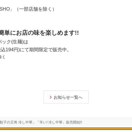
SHO
」（一部店舗を除く）
簡単にお店の味を楽しめます!!
パック(生麺)
は
税込194円)にて
期間限定で
販売中。
除く
お知らせ一覧へ
餃子の王将 冷し中華」「辛い! 冷し中華」販売開始!!