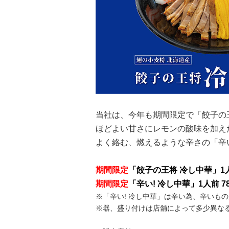
当社は、今年も期間限定で
「餃子の
ほどよい甘さにレモンの酸味を加え
よく絡む、燃えるような辛さの「辛い
期間限定
「餃子の王将 冷し中華」
1
期間限定
「辛い! 冷し中華」
1人前 7
※「辛い! 冷し中華」は辛い為、辛いも
※器、盛り付けは店舗によって多少異な