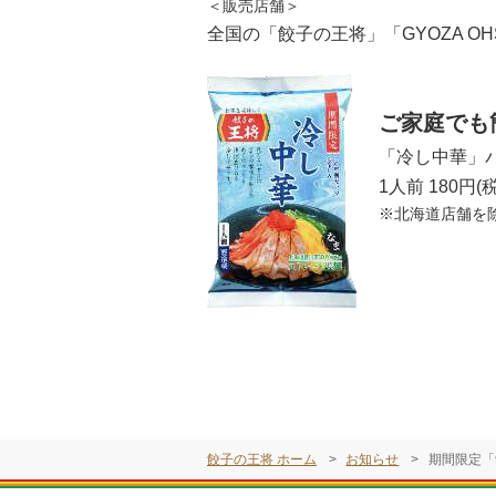
＜販売店舗＞
全国の「餃子の王将」「GYOZA
OH
ご家庭でも
「冷し中華」
1人前 180円(
※北海道店舗を
餃子の王将 ホーム
お知らせ
期間限定「