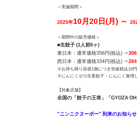
＜実施期間＞
10月20日(月) ～
2025年
20
＜期間中の販売価格＞
■生餃子 (1人前6ヶ)
東日本：通常価格356円(税込) ⇒
30
西日本：通常価格334円(税込) ⇒
28
※お持ち帰り容器1個につき別途税込10
※にんにくゼロ生姜餃子・にんにく激増
【対象店舗】
全国の「餃子の王将」「GYOZA
OH
"ニンニクヌーボー" 到来のお知ら