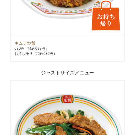
キムチ炒飯
ホ
630円
（税込693円）
50
お持ち帰り（税込680円）
お持
ジャストサイズメニュー