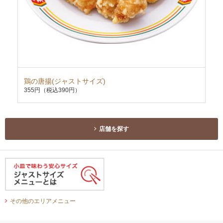
鶏の唐揚(ジャストサイズ)
肉
355円
（税込390円）
34
店舗を探す
その他のエリアメニュー