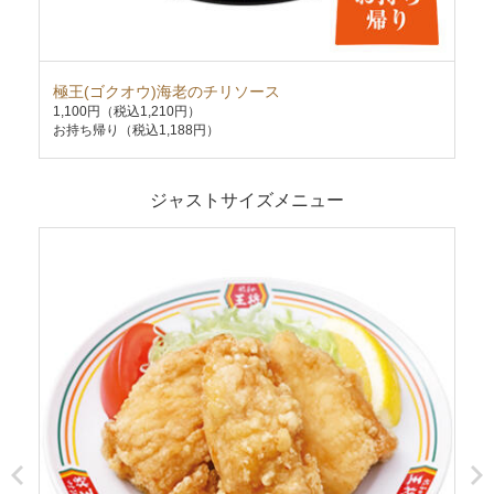
極王(ゴクオウ)海老のチリソース
炒
1,100円
（税込1,210円）
63
お持ち帰り（税込1,188円）
お持
ジャストサイズメニュー