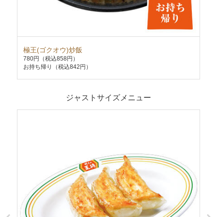
極王(ゴクオウ)炒飯
炒
780円
（税込858円）
63
お持ち帰り（税込842円）
お持
ジャストサイズメニュー