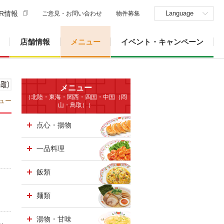
R情報
Language
ご意見・お問い合わせ
物件募集
店舗情報
メニュー
イベント・キャンペーン
メニュー
（北陸・東海・関西・四国・中国（岡
ュー
山・鳥取））
点心・揚物
一品料理
飯類
麺類
湯物・甘味