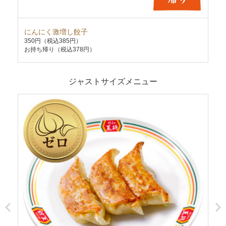
にんにく激増し餃子
炒
350円
（税込385円）
58
お持ち帰り（税込378円）
お持
ジャストサイズメニュー