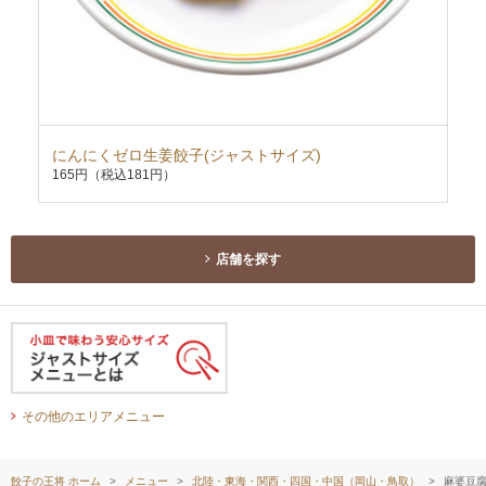
にんにくゼロ生姜餃子(ジャストサイズ)
ホ
165円
（税込181円）
29
店舗を探す
その他のエリアメニュー
餃子の王将 ホーム
メニュー
北陸・東海・関西・四国・中国（岡山・鳥取）
麻婆豆腐