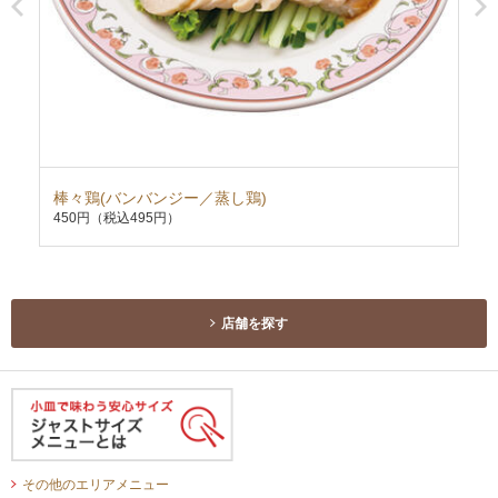
棒々鶏(バンバンジー／蒸し鶏)
麻
450円
（税込495円）
55
お持
店舗を探す
その他のエリアメニュー