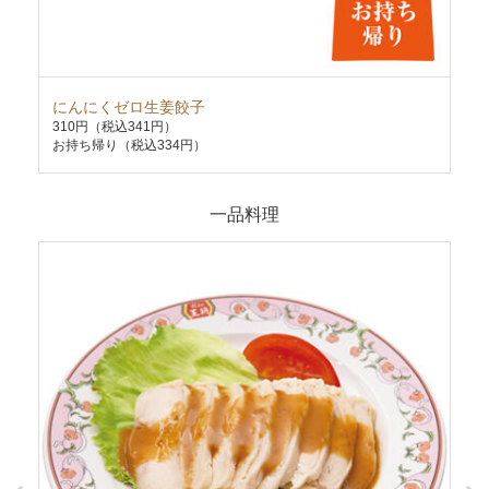
にんにくゼロ生姜餃子
極
310円
（税込341円）
75
お持ち帰り（税込334円）
お持
一品料理