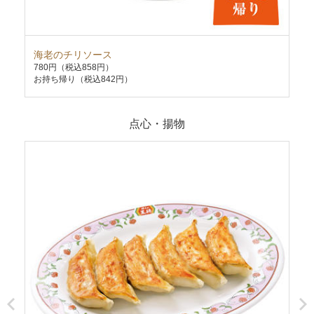
海老のチリソース
炒
780円
（税込858円）
58
お持ち帰り（税込842円）
お持
点心・揚物