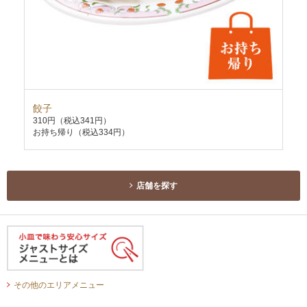
餃子
春
310円
（税込341円）
32
お持ち帰り（税込334円）
お持
店舗を探す
その他のエリアメニュー