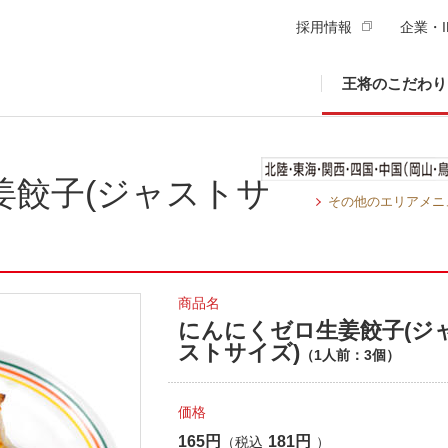
採用情報
企業・I
王将のこだわり
姜餃子(ジャストサ
その他のエリアメニ
商品名
にんにくゼロ生姜餃子(ジ
ストサイズ)
（1人前：3個）
価格
165円
181円
（税込
）