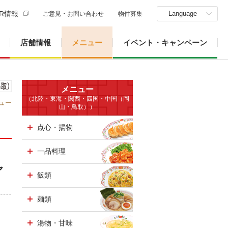
R情報
Language
ご意見・お問い合わせ
物件募集
店舗情報
メニュー
イベント・キャンペーン
メニュー
（北陸・東海・関西・四国・中国（岡
ュー
山・鳥取））
点心・揚物
一品料理
ャ
飯類
麺類
湯物・甘味