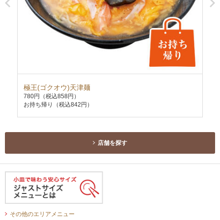
極王(ゴクオウ)天津麺
餃
780円
（税込858円）
68
お持ち帰り（税込842円）
お持
店舗を探す
その他のエリアメニュー