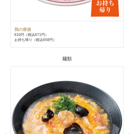
鶏の唐揚
麻
610円
（税込671円）
55
お持ち帰り（税込658円）
お持
麺類