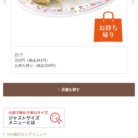
餃子
に
310円
（税込341円）
31
お持ち帰り（税込334円）
お持
店舗を探す
その他のエリアメニュー