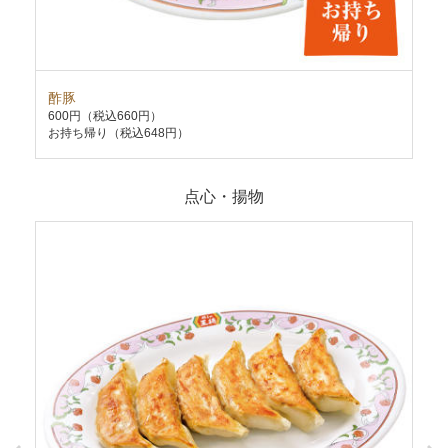
酢豚
炒
600円
（税込660円）
58
お持ち帰り（税込648円）
お持
点心・揚物