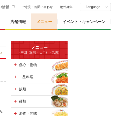
R情報
Language
ご意見・お問い合わせ
物件募集
店舗情報
メニュー
イベント・キャンペーン
メニュー
ュー
（中国（広島・山口）・九州）
点心・揚物
一品料理
飯類
麺類
み
湯物・甘味