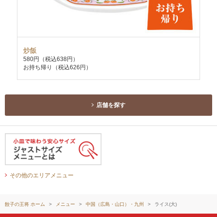
炒飯
天
580円
（税込638円）
63
お持ち帰り（税込626円）
お持
店舗を探す
その他のエリアメニュー
餃子の王将 ホーム
メニュー
中国（広島・山口）・九州
ライス(大)