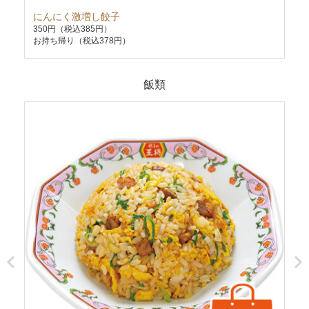
にんにく激増し餃子
油
350円
（税込385円）
63
お持ち帰り（税込378円）
お持
飯類