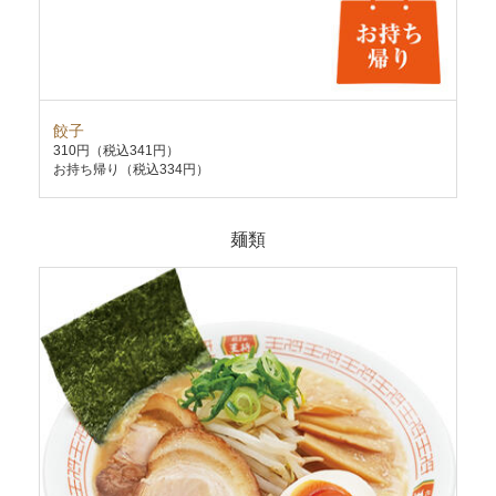
餃子
炒
310円
（税込341円）
58
お持ち帰り（税込334円）
お持
麺類