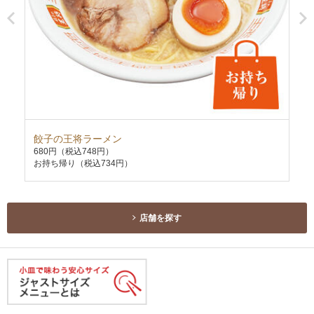
餃子の王将ラーメン
極
680円
（税込748円）
75
お持ち帰り（税込734円）
お持
店舗を探す