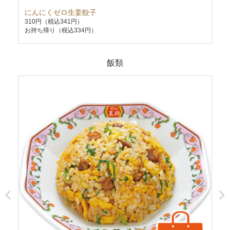
にんにくゼロ生姜餃子
海
310円
（税込341円）
78
お持ち帰り（税込334円）
お持
飯類