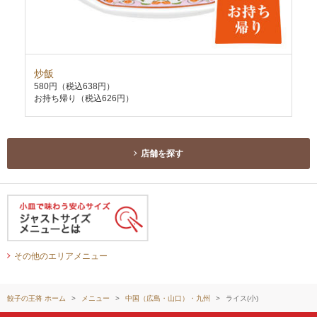
炒飯
天
580円
（税込638円）
63
お持ち帰り（税込626円）
お持
店舗を探す
その他のエリアメニュー
餃子の王将 ホーム
メニュー
中国（広島・山口）・九州
ライス(小)