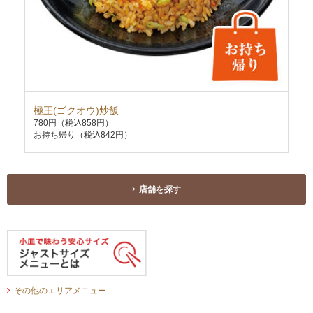
極王(ゴクオウ)炒飯
天
780円
（税込858円）
74
お持ち帰り（税込842円）
お持
店舗を探す
その他のエリアメニュー