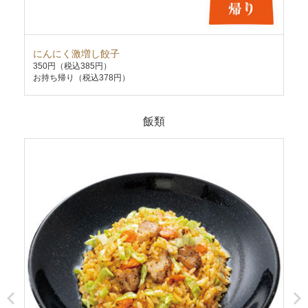
にんにく激増し餃子
油
350円
（税込385円）
63
お持ち帰り（税込378円）
お持
飯類