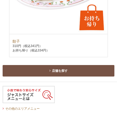
餃子
春
310円
（税込341円）
32
お持ち帰り（税込334円）
お持
店舗を探す
その他のエリアメニュー