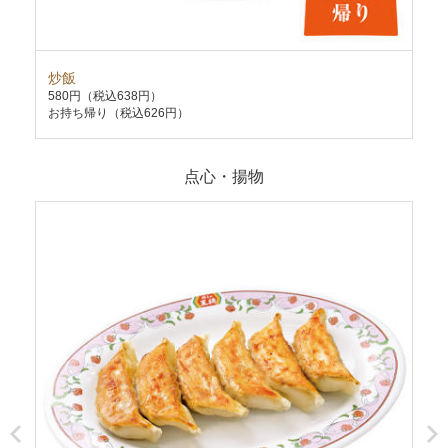
炒飯
極
580円
（税込638円）
75
お持ち帰り（税込626円）
お持
点心・揚物